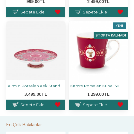
999,00TL
2.499,00TL
Sepete Ekle
Sepete Ekle
YENI
STOKTA KALMADI
Kırmızı Porselen Kek Standı 21 cm
Kırmızı Porselen Kupa 150 Ml Love Birds
3.499,00TL
1.299,00TL
Sepete Ekle
Sepete Ekle
En Çok Bakılanlar