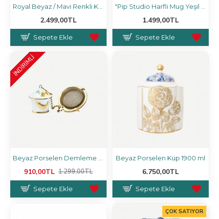
Royal Beyaz / Mavi Renkli Kahvaltı Tabağı 23.5
"Pip Studio Harfli Mug Yeşil T 350 ml "
2.499,00TL
1.499,00TL
Sepete Ekle
Sepete Ekle
İNDİRİMLİ
Beyaz Porselen Demleme Süzgeci 12,6 cm
Beyaz Porselen Küp 1900 ml
910,00TL
6.750,00TL
1.299,00TL
Sepete Ekle
Sepete Ekle
ÇOK SATIYOR