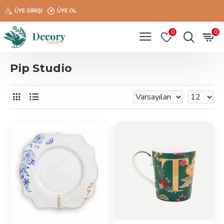
ÜYE GIRIŞI
ÜYE OL
0
0
Pip Studio