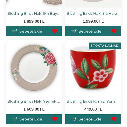
Blushing Birds Haki İkili Büyük Mug Seti 350 Ml.
Blushing Birds Haki 3lü Haki Kek Standı
1.899,00TL
1.999,00TL
Sepete Ekle
Sepete Ekle
STOKTA KALMADI
Blushing Birds Haki Yemek Tabağı 26.5 Cm
Blushing Birds Kırmızı Yumurtalık
1.609,00TL
449,00TL
Sepete Ekle
Sepete Ekle