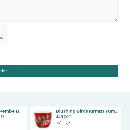
der
La Majorelle İkili Pembe Büyük Mug Seti 350 ml.
Blushing Birds Kırmızı Yumurtalık
449,00TL
0TL