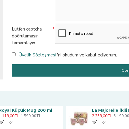
Lütfen captcha
doğrulamasını
tamamlayın.
Üyelik Sözleşmesi
'ni okudum ve kabul ediyorum.
Gön
Royal Küçük Mug 200 ml
1.119,00TL
2.239,00TL
1.599,00TL
3.199,0