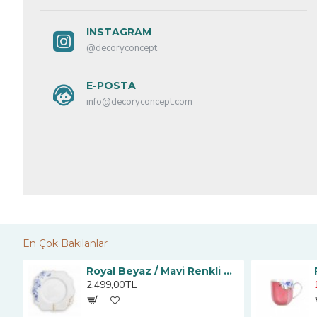
INSTAGRAM
@decoryconcept
E-POSTA
info@decoryconcept.com
En Çok Bakılanlar
Pembe Kahve Fincanı 125 ml
Royal Beyaz / Mavi Renkli Kahvaltı Tabağı 23.5
2.499,00TL