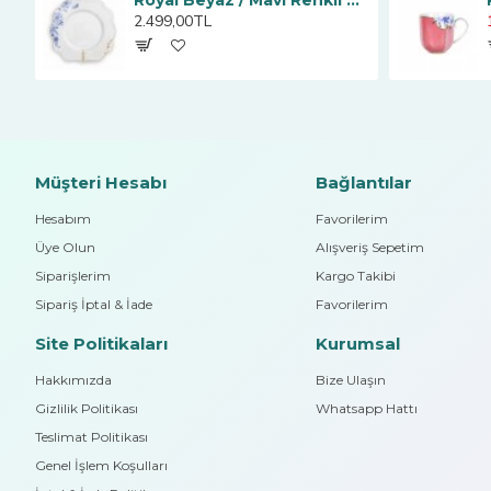
Pembe Kahve Fincanı 125 ml
Royal Beyaz / Mavi Renkli Kahvaltı Tabağı 23.5
2.499,00TL
Müşteri Hesabı
Bağlantılar
Hesabım
Favorilerim
Üye Olun
Alışveriş Sepetim
Siparişlerim
Kargo Takibi
Sipariş İptal & İade
Favorilerim
Site Politikaları
Kurumsal
Hakkımızda
Bize Ulaşın
Gizlilik Politikası
Whatsapp Hattı
Teslimat Politikası
Genel İşlem Koşulları