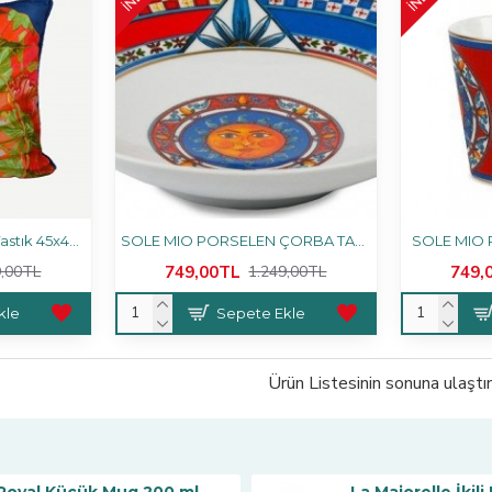
Mavi Kadife Dekoratif Yastık 45x45 cm
SOLE MIO PORSELEN ÇORBA TABAĞI 21cm
SOLE MIO 
749,00TL
749,
9,00TL
1.249,00TL
kle
Sepete Ekle
Ürün Listesinin sonuna ulaştın