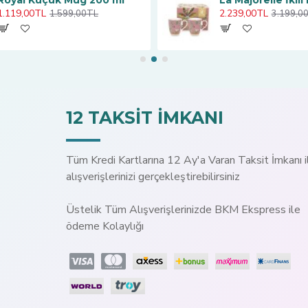
Royal Küçük Mug 200 ml
1.119,00TL
2.239,00TL
1.599,00TL
3.199,0
12 TAKSİT İMKANI
Tüm Kredi Kartlarına 12 Ay'a Varan Taksit İmkanı i
alışverişlerinizi gerçekleştirebilirsiniz
Üstelik Tüm Alışverişlerinizde BKM Ekspress ile
ödeme Kolaylığı