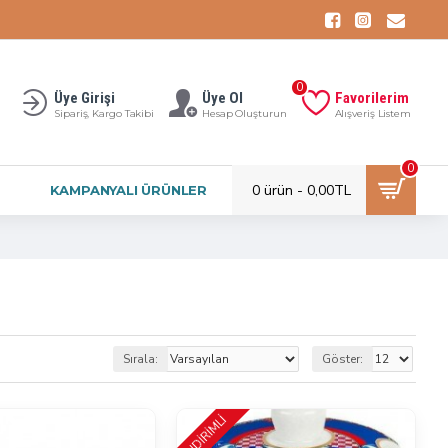
0
Üye Girişi
Üye Ol
Favorilerim
Sipariş, Kargo Takibi
Hesap Oluşturun
Alışveriş Listem
0
0 ürün - 0,00TL
KAMPANYALI ÜRÜNLER
Sırala:
Göster:
İNDİRİMLİ