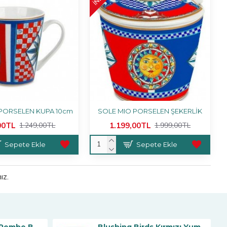
PORSELEN KUPA 10cm
SOLE MIO PORSELEN ŞEKERLİK
00TL
1.199,00TL
1.249,00TL
1.999,00TL
Sepete Ekle
Sepete Ekle
ız.