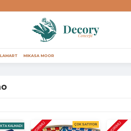
LAMART
MIKASA MOOR
no
İNDİRİMLİ
İNDİRİMLİ
ÇOK SATIYOR
KTA KALMADI