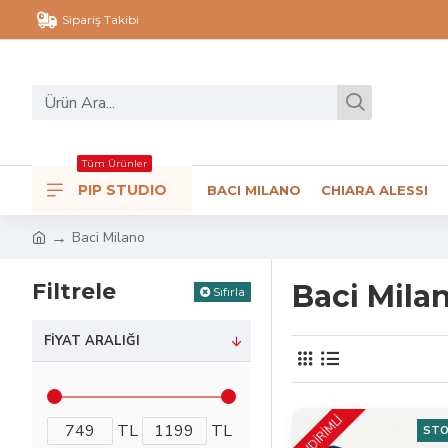
Sipariş Takibi
Tüm Ürünler
PIP STUDIO
BACI MILANO
CHIARA ALESSI
Baci Milano
Filtrele
Baci Mila
Sıfırla
FIYAT ARALIĞI
İNDİRİMLİ
TL
TL
STO