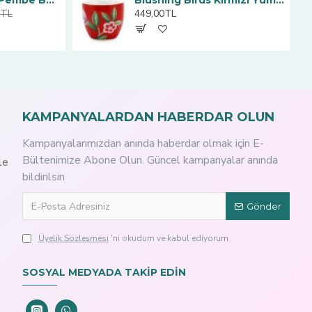
La Majorelle İkili Pembe Büyük Mug Seti 350 ml.
Blushing Birds Kırmızı Yumurtalık
449,00TL
0TL
KAMPANYALARDAN HABERDAR OLUN
Kampanyalarımızdan anında haberdar olmak için E-
Bültenimize Abone Olun. Güncel kampanyalar anında
le
bildirilsin
Gönder
Üyelik Sözleşmesi
'ni okudum ve kabul ediyorum.
SOSYAL MEDYADA TAKİP EDİN