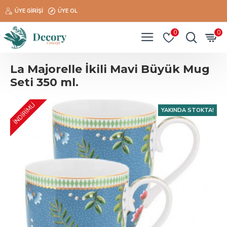
ÜYE GIRIŞI
ÜYE OL
0
0
La Majorelle İkili Mavi Büyük Mug
Seti 350 ml.
İNDİRİMLİ
YAKINDA STOKTA!