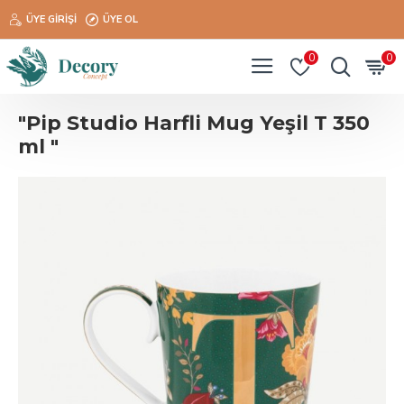
ÜYE GIRIŞI
ÜYE OL
0
0
"Pip Studio Harfli Mug Yeşil T 350
ml "