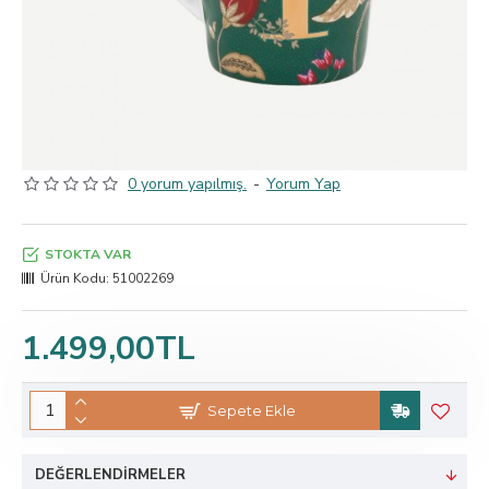
0 yorum yapılmış.
-
Yorum Yap
STOKTA VAR
Ürün Kodu:
51002269
1.499,00TL
Sepete Ekle
DEĞERLENDIRMELER