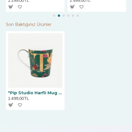
2.299,00TL
2.599,00TL
Son Baktığınız Ürünler
"Pip Studio Harfli Mug Yeşil T 350 ml "
1.499,00TL