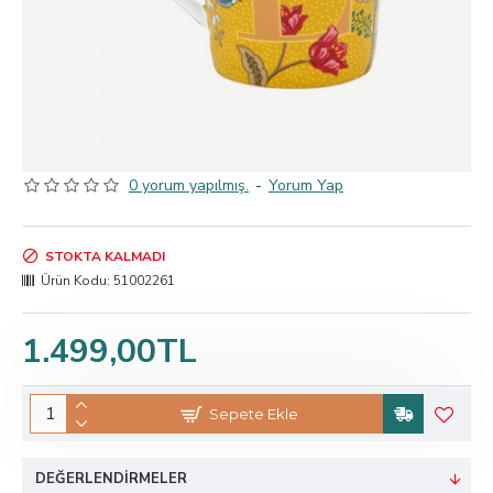
0 yorum yapılmış.
-
Yorum Yap
STOKTA KALMADI
Ürün Kodu:
51002261
1.499,00TL
Sepete Ekle
DEĞERLENDIRMELER