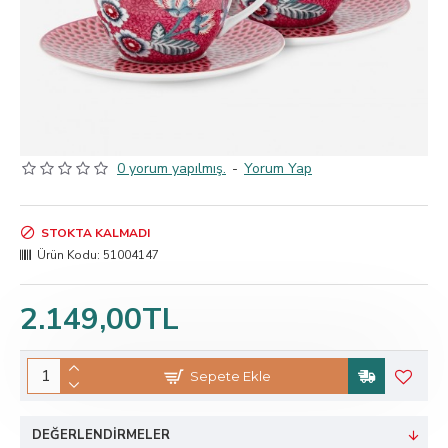
0 yorum yapılmış.
-
Yorum Yap
STOKTA KALMADI
Ürün Kodu:
51004147
2.149,00TL
Sepete Ekle
DEĞERLENDIRMELER