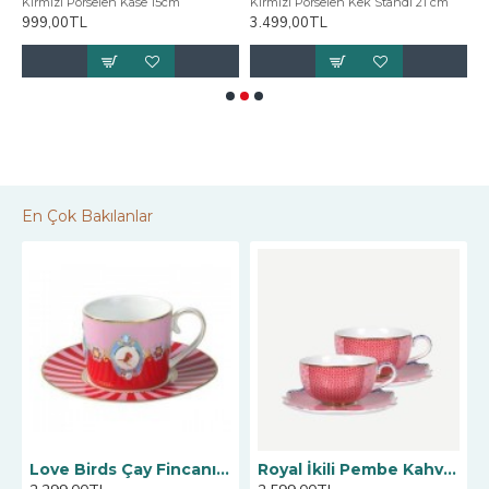
Kırmızı Porselen Kase 15cm
Kırmızı Porselen Kek Standı 21 cm
K
999,00TL
3.499,00TL
2
En Çok Bakılanlar
Love Birds Çay Fincanı, Kırmızı / Pembe 200 ML
Royal İkili Pembe Kahve Fincanı 125 ml