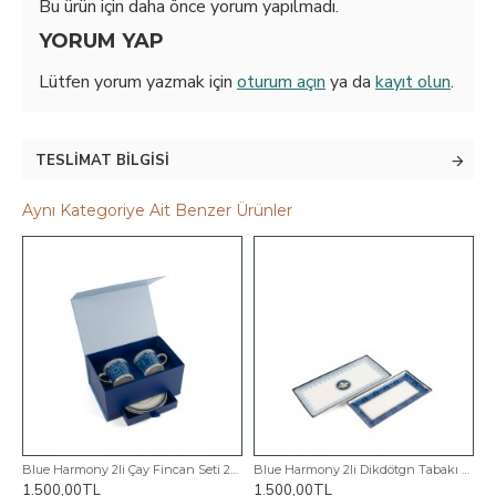
Bu ürün için daha önce yorum yapılmadı.
YORUM YAP
Lütfen yorum yazmak için
oturum açın
ya da
kayıt olun
.
TESLIMAT BILGISI
Aynı Kategoriye Ait Benzer Ürünler
Blue Harmony 2li Çay Fincan Seti 220cc
Blue Harmony 2li Dikdötgn Tabakı 32cm 25cm
1.500,00TL
1.500,00TL
1