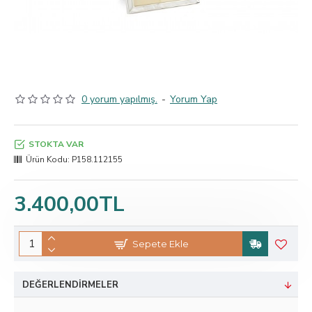
0 yorum yapılmış.
-
Yorum Yap
STOKTA VAR
Ürün Kodu:
P158.112155
3.400,00TL
Sepete Ekle
DEĞERLENDIRMELER