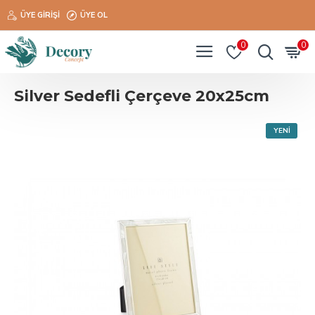
ÜYE GIRIŞI
ÜYE OL
0
0
Silver Sedefli Çerçeve 20x25cm
YENI