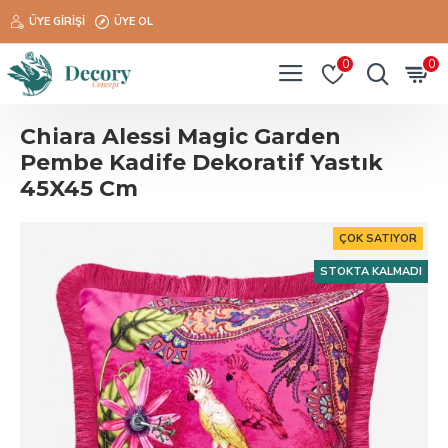
ÜYE GIRIŞI
ÜYE OL
0
0
Chiara Alessi Magic Garden
Pembe Kadife Dekoratif Yastık
45X45 Cm
ÇOK SATIYOR
STOKTA KALMADI