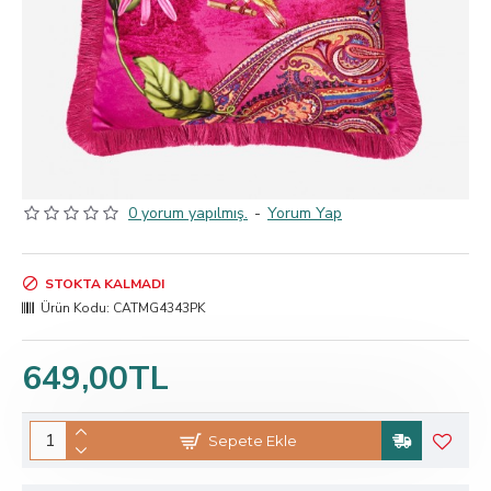
0 yorum yapılmış.
-
Yorum Yap
STOKTA KALMADI
Ürün Kodu:
CATMG4343PK
649,00TL
Sepete Ekle