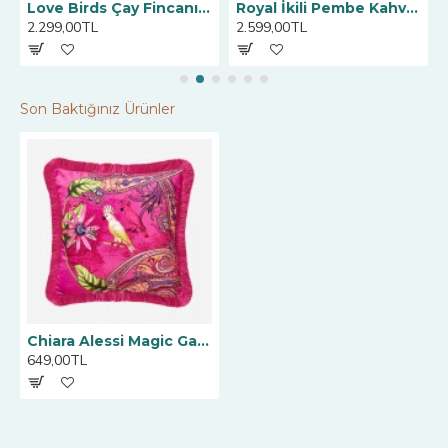
Love Birds Çay Fincanı, Kırmızı / Pembe 200 ML
Royal İkili Pembe Kahve Fincanı 125 ml
2.299,00TL
2.599,00TL
Son Baktığınız Ürünler
Chiara Alessi Magic Garden Pembe Kadife Dekoratif Yastık 45X45 Cm
649,00TL