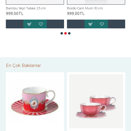
Bambu Yeşil Tabak 23 cm
Bordo Cam Mum 10 cm
C
999,00TL
999,00TL
8
En Çok Bakılanlar