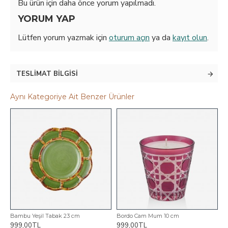
Bu ürün için daha önce yorum yapılmadı.
YORUM YAP
Lütfen yorum yazmak için
oturum açın
ya da
kayıt olun
.
TESLIMAT BILGISI
Aynı Kategoriye Ait Benzer Ürünler
Bambu Yeşil Tabak 23 cm
Bordo Cam Mum 10 cm
C
999,00TL
999,00TL
8