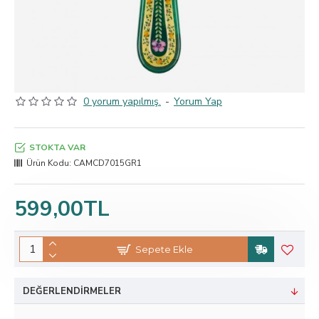
0 yorum yapılmış.
-
Yorum Yap
STOKTA VAR
Ürün Kodu:
CAMCD7015GR1
599,00TL
Sepete Ekle
DEĞERLENDIRMELER