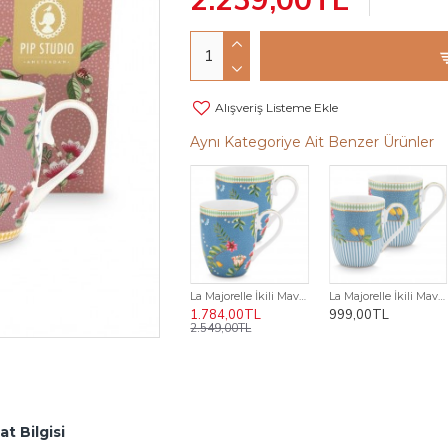
2.239,00TL
Alışveriş Listeme Ekle
Aynı Kategoriye Ait Benzer Ürünler
LA MAJORELLE Tavşanlı Çay Demleme Süzgeci
La Majorelle İkili Mavi Büyük Mug Seti 350 ml.
La Majorelle İkili Mavi Küçük Mug Seti 145 ml.
1.259,00TL
1.784,00TL
999,00TL
1.799,00TL
2.549,00TL
at Bilgisi