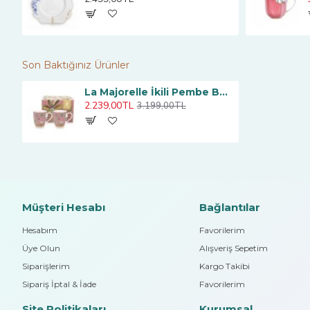
Son Baktığınız Ürünler
La Majorelle İkili Pembe Büyük Mug Seti 350 ml.
2.239,00TL
3.199,00TL
Müşteri Hesabı
Bağlantılar
Hesabım
Favorilerim
Üye Olun
Alışveriş Sepetim
Siparişlerim
Kargo Takibi
Sipariş İptal & İade
Favorilerim
Site Politikaları
Kurumsal