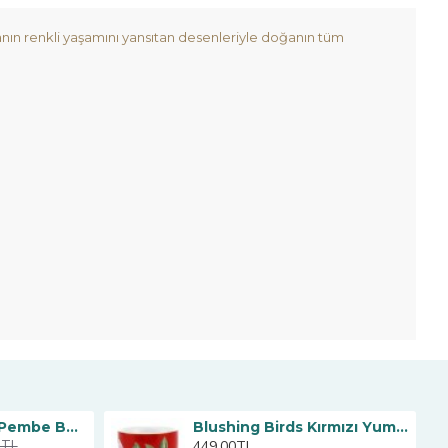
ın renkli yaşamını yansıtan desenleriyle doğanın tüm
La Majorelle İkili Pembe Büyük Mug Seti 350 ml.
Blushing Birds Kırmızı Yumurtalık
449,00TL
0TL