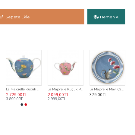
Sepete Ekle
Hemen Al
La Majorelle Küçük Mavi Demlik 750 ml.
La Majorelle Küçük Pembe Demlik 750 ml.
La Majorelle Mavi Çay Tabağı 9 cm
2.729,00TL
2.099,00TL
379,00TL
3.899,00TL
2.999,00TL