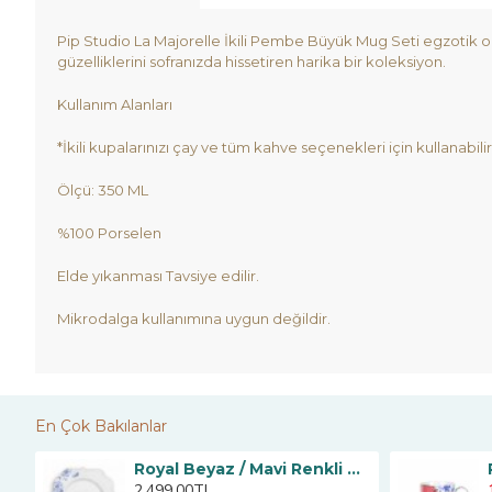
Pip Studio La Majorelle İkili Pembe Büyük Mug Seti egzotik 
güzelliklerini sofranızda hissetiren harika bir koleksiyon.
Kullanım Alanları
*İkili kupalarınızı çay ve tüm kahve seçenekleri için kullanabilir
Ölçü: 350 ML
%100 Porselen
Elde yıkanması Tavsiye edilir.
Mikrodalga kullanımına uygun değildir.
En Çok Bakılanlar
Pembe Kahve Fincanı 125 ml
Royal Beyaz / Mavi Renkli Kahvaltı Tabağı 23.5
2.499,00TL