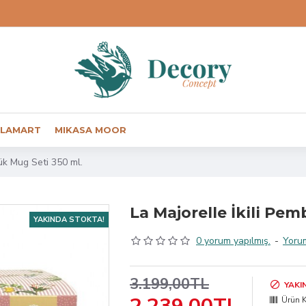
LAMART
MIKASA MOOR
ük Mug Seti 350 ml.
La Majorelle İkili Pe
YAKINDA STOKTA!
0 yorum yapılmış.
-
Yoru
3.199,00TL
YAKI
Ürün 