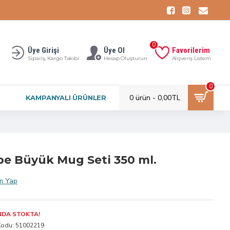
0
Üye Girişi
Üye Ol
Favorilerim
Sipariş, Kargo Takibi
Hesap Oluşturun
Alışveriş Listem
0
0 ürün - 0,00TL
KAMPANYALI ÜRÜNLER
mbe Büyük Mug Seti 350 ml.
m Yap
NDA STOKTA!
Kodu:
51002219