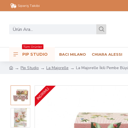
Sipariş Takibi
Tüm Ürünler
PIP STUDIO
BACI MILANO
CHIARA ALESSI
Pip Studio
La Majorelle
La Majorelle İkili Pembe Büy
İNDİRİMLİ